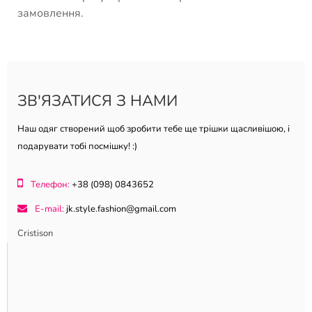
замовлення.
Асортимент жіночих боді
оптом
У JK-Fashion жіночі боді — це
ЗВ'ЯЗАТИСЯ З НАМИ
частина основного асортименту,
а не разова колекція. Ми
Наш одяг створений щоб зробити тебе ще трішки щасливішою, і
виробляємо моделі різних
подарувати тобі посмішку! :)
фасонів і під різні сезони:
облягаючі та вільного крою, з V-
Телефон:
+38 (098) 0843652
подібним вирізом і з горловиною
гольф, з коротким і довгим
E-mail:
jk.style.fashion@gmail.com
рукавом, відкриті моделі для
Cristison
тепла і закриті для демісезону.
Кожна позиція в каталозі
продумана не лише зі
стилістичного боку — ми
враховуємо, що легко