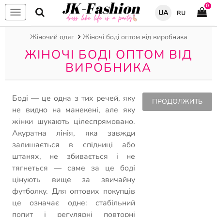
0
UA
RU
Меню
Жіночий одяг
Жіночі боді оптом від виробника
ЖІНОЧІ БОДІ ОПТОМ ВІД
ВИРОБНИКА
Боді — це одна з тих речей, яку
ПРОДОЛЖИТЬ
не видно на манекені, але яку
жінки шукають цілеспрямовано.
Акуратна лінія, яка завжди
залишається в спідниці або
штанях, не збивається і не
тягнеться — саме за це боді
цінують вище за звичайну
футболку. Для оптових покупців
це означає одне: стабільний
попит і регулярні повторні