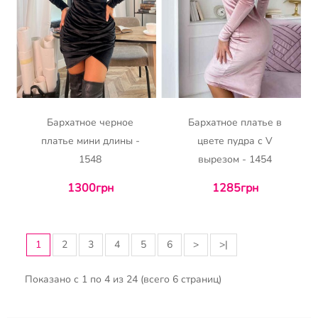
Бархатное черное
Бархатное платье в
платье мини длины -
цвете пудра с V
1548
вырезом - 1454
1300грн
1285грн
1
2
3
4
5
6
>
>|
Показано с 1 по 4 из 24 (всего 6 страниц)