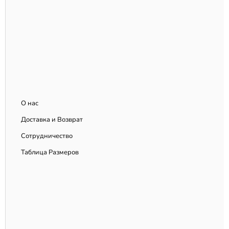
Мягкий трикотаж, вискоза, шифон с подкладкой.
Капля хорошо выглядит в любом материале.
Условия заказа платьев с вырезом капля
оптом
Стабильный спрос в офисном и повседневном
сегменте. Напишите нам.
О нас
Доставка и Возврат
Сотрудничество
Таблица Размеров