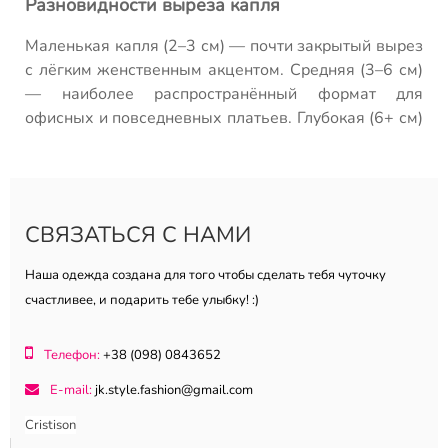
Разновидности выреза капля
Маленькая капля (2–3 см) — почти закрытый вырез
с лёгким женственным акцентом. Средняя (3–6 см)
— наиболее распространённый формат для
офисных и повседневных платьев. Глубокая (6+ см)
— ближе к V, более женственный образ. Овальная
— более мягкий вариант. Капля со шнуровкой —
декоративная деталь, которая продаёт образ.
Кто заказывает платья с вырезом капля
СВЯЗАТЬСЯ С НАМИ
оптом
Наша одежда создана для того чтобы сделать тебя чуточку
Офисный и повседневный сегмент — там где
счастливее, и подарить тебе улыбку! :)
глубокий V лишний. Аудитория 25–45 лет, которая
ценит сдержанность и женственность
Телефон:
+38 (098) 0843652
одновременно.
E-mail:
jk.style.fashion@gmail.com
Материалы платьев с вырезом капля
Cristison