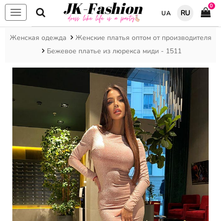
0
RU
UA
Меню
Женская одежда
Женские платья оптом от производителя
Бежевое платье из люрекса миди - 1511